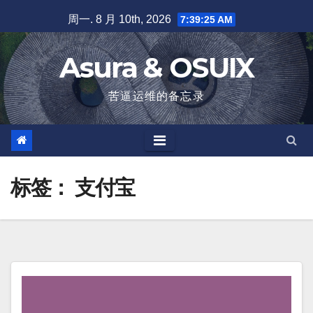
跳
周一. 8 月 10th, 2026
7:39:26 AM
至
内
Asura & OSUIX
容
苦逼运维的备忘录
标签：
支付宝