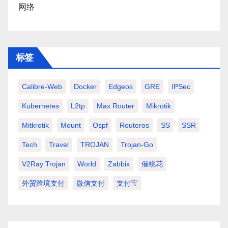
网络
标签
Calibre-Web
Docker
Edgeos
GRE
IPSec
Kubernetes
L2tp
Max Router
Mikrotik
Mitkrotik
Mount
Ospf
Routeros
SS
SSR
Tech
Travel
TROJAN
Trojan-Go
V2Ray Trojan
World
Zabbix
催桃花
外贸跨境支付
微信支付
支付宝