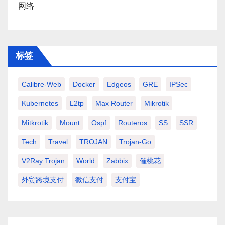
网络
标签
Calibre-Web
Docker
Edgeos
GRE
IPSec
Kubernetes
L2tp
Max Router
Mikrotik
Mitkrotik
Mount
Ospf
Routeros
SS
SSR
Tech
Travel
TROJAN
Trojan-Go
V2Ray Trojan
World
Zabbix
催桃花
外贸跨境支付
微信支付
支付宝