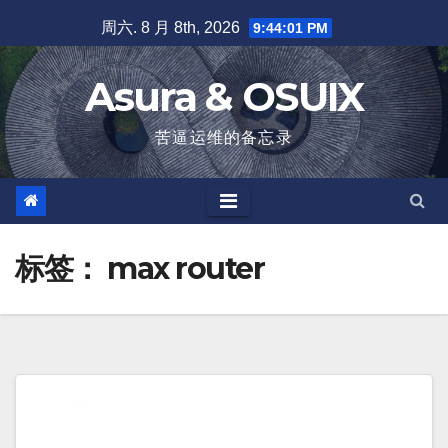
跳
周六. 8 月 8th, 2026
9:44:01 PM
至
内
Asura & OSUIX
容
苦逼运维的备忘录
标签：
max router