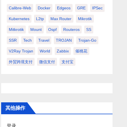
Calibre-Web
Docker
Edgeos
GRE
IPSec
Kubernetes
L2tp
Max Router
Mikrotik
Mitkrotik
Mount
Ospf
Routeros
SS
SSR
Tech
Travel
TROJAN
Trojan-Go
V2Ray Trojan
World
Zabbix
催桃花
外贸跨境支付
微信支付
支付宝
其他操作
登录