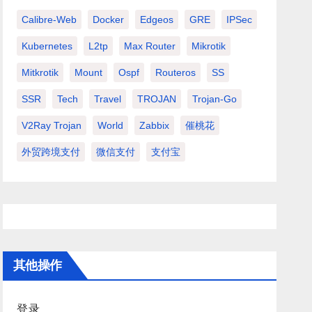
Calibre-Web
Docker
Edgeos
GRE
IPSec
Kubernetes
L2tp
Max Router
Mikrotik
Mitkrotik
Mount
Ospf
Routeros
SS
SSR
Tech
Travel
TROJAN
Trojan-Go
V2Ray Trojan
World
Zabbix
催桃花
外贸跨境支付
微信支付
支付宝
其他操作
登录