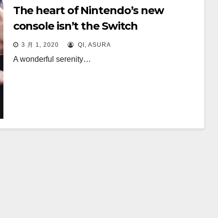
The heart of Nintendo’s new
console isn’t the Switch
3 月 1, 2020
QI, ASURA
A wonderful serenity…