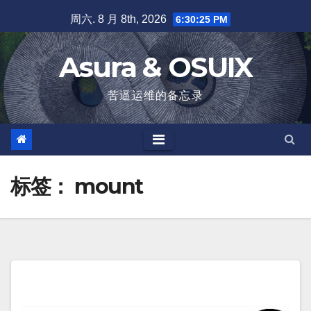
跳
周六. 8 月 8th, 2026
6:30:26 PM
至
内
Asura & OSUIX
容
苦逼运维的备忘录
标签：
mount