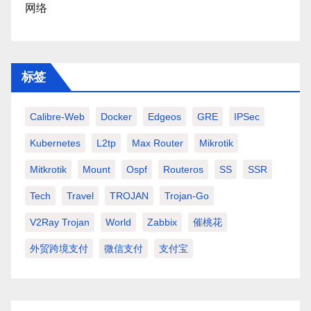
网络
标签
Calibre-Web
Docker
Edgeos
GRE
IPSec
Kubernetes
L2tp
Max Router
Mikrotik
Mitkrotik
Mount
Ospf
Routeros
SS
SSR
Tech
Travel
TROJAN
Trojan-Go
V2Ray Trojan
World
Zabbix
催桃花
外贸跨境支付
微信支付
支付宝